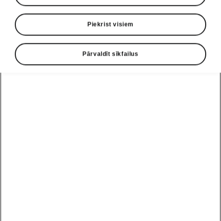
Piekrist visiem
Pārvaldīt sīkfailus
Škoda Superb Combi dizains
Valdzinošs skaistums
Škoda Superb Combi ir ieguvis skaistu virsbūvi
ar slaidām, izteiksmīgām un skaidri iezīmētām
līnijām, kā arī jauniem LED Matrix priekšējiem
lukturiem, kuru tradicionālo kristālisko dizainu ir