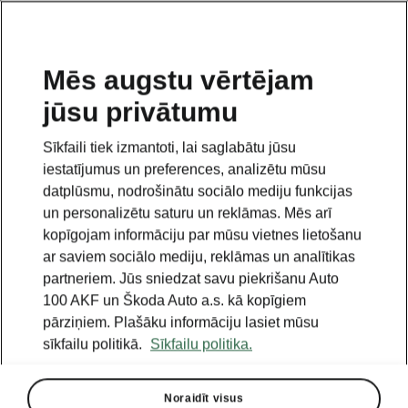
LV
Mēs augstu vērtējam
jūsu privātumu
This page is a supplementary page of the opening page.
Click the button to get back.
Sīkfaili tiek izmantoti, lai saglabātu jūsu
iestatījumus un preferences, analizētu mūsu
Get back to the opening page.
datplūsmu, nodrošinātu sociālo mediju funkcijas
un personalizētu saturu un reklāmas. Mēs arī
kopīgojam informāciju par mūsu vietnes lietošanu
ar saviem sociālo mediju, reklāmas un analītikas
partneriem. Jūs sniedzat savu piekrišanu Auto
100 AKF un Škoda Auto a.s. kā kopīgiem
pārziņiem. Plašāku informāciju lasiet mūsu
sīkfailu politikā.
Sīkfailu politika.
Noraidīt visus