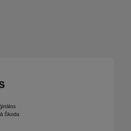
s
ģinālos
ētā Škoda