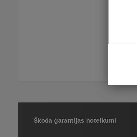
Krāsojum
Virsbūve
virsbūves
Škoda Mob
garantija
pakalpoj
Oriģinālo
Škoda garantijas noteikumi