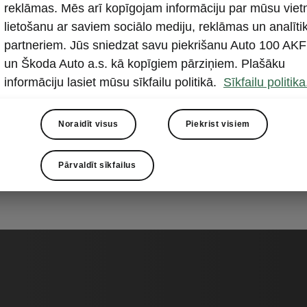
a garantija
- 3 gadi bez nobraukuma ierobežojuma.
reklāmas. Mēs arī kopīgojam informāciju par mūsu viet
lietošanu ar saviem sociālo mediju, reklāmas un analīti
s caurrūsēšanas garantija
- 12 gadi bez nobraukuma iero
partneriem. Jūs sniedzat savu piekrišanu Auto 100 AKF
 caurrūsēšanai no iekšpuses uz āru.
un Škoda Auto a.s. kā kopīgiem pārziņiem. Plašāku
ilitātes garantija
- 2 gadi bez nobraukuma ierobežojuma. 
informāciju lasiet mūsu sīkfailu politikā.
Sīkfailu politika
 dod iespēju saņemt 24h palīdzību uz ceļa un izmantot mobili
umus.
Noraidīt visus
Piekrist visiem
 rezerves daļu un aksesuāru garantija
- 2 gadi
Pārvaldīt sīkfailus