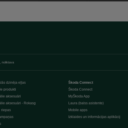
, noliktava
lās dzinēja eļļas
Škoda Connect
le produkti
Škoda Connect
lie aksesuāri
MyŠkoda App
lie aksesuāri - Rokasg
Laura (balss asistente)
n riepas
Mobile apps
ampaņas
Izklaides un informācijas aplikācij
s