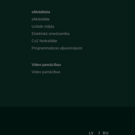
eMobilitāte
eMobilitāte
Uzlāde mājās
Elektriskā sniedzamība
Co2 Neitralitāte
Programmatūras atjauninājumi
Video pamācības
Video pamācības
LV
RU