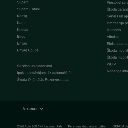
Superb
Piesakiet ser
Superb Combi
Škoda garant
Kamiq
Serviss un a
Karoq
Informācija p
Kodiaq
Remonts
Elroq
Atbalsts
Enyaq
Elektroauto u
Enyaq Coupé
Škoda mobilit
Škoda mobilit
WLTP
Serviss un piederumi
Noderīga info
Īpašie piedāvājumi 4+ automašīnām
Škoda Oriģinālās Rezerves daļas
Atrunas
2026 Auto 100 AKF Latvijas filiāle
Personas datu aizsardzība
OBFCM dat