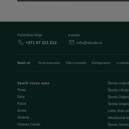
Palīdzības līnija
e-pasts
+371 67 221 212
info@skoda.lv
Skatīt arī
Testa brauciens
Dīleru kontakti
Konfigurators
e-veikals
Skatīt visus auto
Škoda oriģinā
Peaq
Škoda Lifesty
Epiq
Škoda Oriģinā
Fabia
Škoda Oriģinā
Scala
Lietie diski u
Octavia
Atsaukuma k
Octavia Combi
Škoda Servis