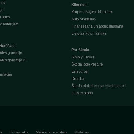
visu
Klientiem
ija
Korporatīvajiem klientiem
pkopes
Auto atpirkums
ar baterijām
Finansēšana un apdrošināšana
Lietotas automašīnas
zturēšana
Par Škoda
ātes garantija
Simply Clever
ātes garantija 2+
Škoda logo vēsture
Esiet droši
rmācija
Drošība
Škoda elektriskie un hibrīdmodeļi
Let's explore!
i
ES Datu akts
Mācīšanās no datiem
Sīkdatnes