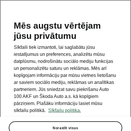
LV
Mēs augstu vērtējam
jūsu privātumu
This page is a supplementary page of the opening page.
Click the button to get back.
Sīkfaili tiek izmantoti, lai saglabātu jūsu
iestatījumus un preferences, analizētu mūsu
Get back to the opening page.
datplūsmu, nodrošinātu sociālo mediju funkcijas
un personalizētu saturu un reklāmas. Mēs arī
kopīgojam informāciju par mūsu vietnes lietošanu
ar saviem sociālo mediju, reklāmas un analītikas
partneriem. Jūs sniedzat savu piekrišanu Auto
100 AKF un Škoda Auto a.s. kā kopīgiem
pārziņiem. Plašāku informāciju lasiet mūsu
sīkfailu politikā.
Sīkfailu politika.
Atsevišķas opcijas
Noraidīt visus