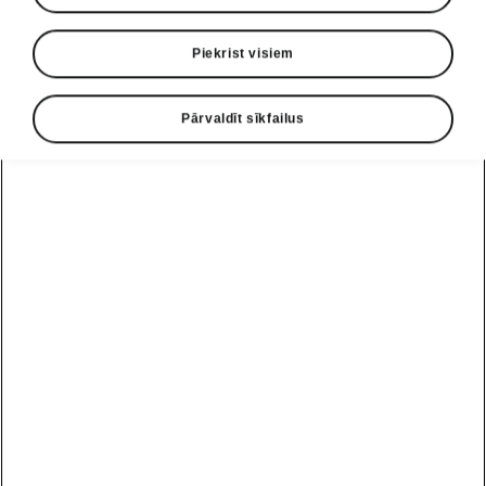
Piekrist visiem
Pārvaldīt sīkfailus
Enyaq Coupé Sportline savienojamība
Mūsdienīga informācijas un
izklaides sistēma
Informācijas un izklaides sistēma ar 13 collu
krāsu displeju ir lielisks sabiedrotais jūsu