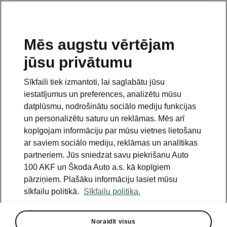
LV
Mēs augstu vērtējam
jūsu privātumu
This page is a supplementary page of the opening page.
Click the button to get back.
Sīkfaili tiek izmantoti, lai saglabātu jūsu
iestatījumus un preferences, analizētu mūsu
Get back to the opening page.
datplūsmu, nodrošinātu sociālo mediju funkcijas
un personalizētu saturu un reklāmas. Mēs arī
kopīgojam informāciju par mūsu vietnes lietošanu
ar saviem sociālo mediju, reklāmas un analītikas
partneriem. Jūs sniedzat savu piekrišanu Auto
100 AKF un Škoda Auto a.s. kā kopīgiem
pārziņiem. Plašāku informāciju lasiet mūsu
sīkfailu politikā.
Sīkfailu politika.
Noraidīt visus