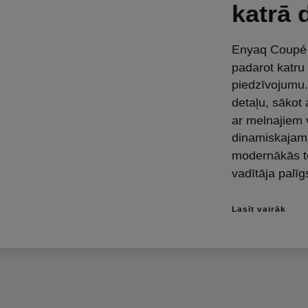
katrā 
Enyaq Coupé S
padarot katru
piedzīvojumu. 
detaļu, sākot 
ar melnajiem 
dinamiskajam 
modernākās t
vadītāja palī
Lasīt vairāk