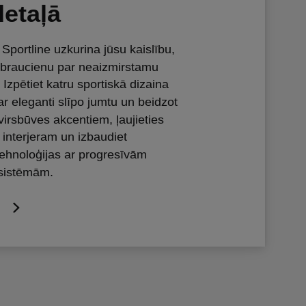
detaļā
portline uzkurina jūsu kaislību,
 braucienu par neaizmirstamu
Izpētiet katru sportiskā dizaina
ar eleganti slīpo jumtu un beidzot
virsbūves akcentiem, ļaujieties
interjeram un izbaudiet
ehnoloģijas ar progresīvām
gsistēmām.