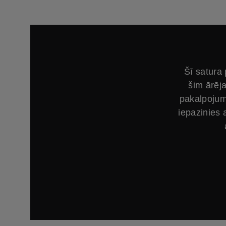
Šī satura
šim ārēja
pakalpojum
iepazinies 