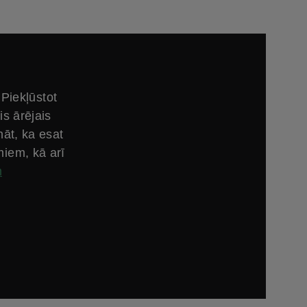
Piekļūstot
is ārējais
āt, ka esat
miem, kā arī
m