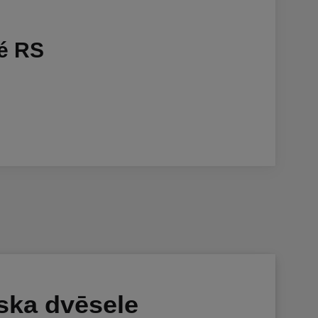
é RS
ska dvēsele