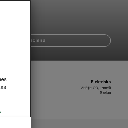
eikt testa braucienu
nes
Elektrisks
kas
Vidējie CO₂ izmeši
0
g/km
.