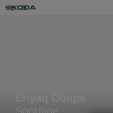
LV
Enyaq Coupé
Sportline