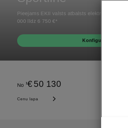
Pieejams EKII valsts atbalsts elektro auto iegā
000 līdz 6 750 €*
Konfigurators
€
50 130
1
No
Cenu lapa