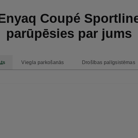
Enyaq Coupé Sportlin
parūpēsies par jums
nts
Viegla parkošanās
Drošības palīgsistēmas