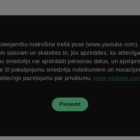
 pieejamību nodrošina trešā puse (www.youtube.com). 
m saturam un skatoties to, jūs apzināties, ka attiecīga
u sniedzējs var apstrādāt personas datus, un apstiprin
ar šī pakalpojumu sniedzēja noteikumiem un nosacīju
attiecīgo paziņojumu par privātumu.
www.youtube.co
Pieņemt