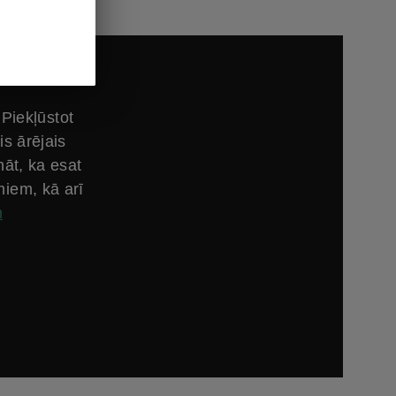
Piekļūstot
is ārējais
āt, ka esat
miem, kā arī
m