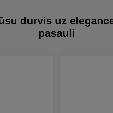
ūsu durvis uz eleganc
pasauli