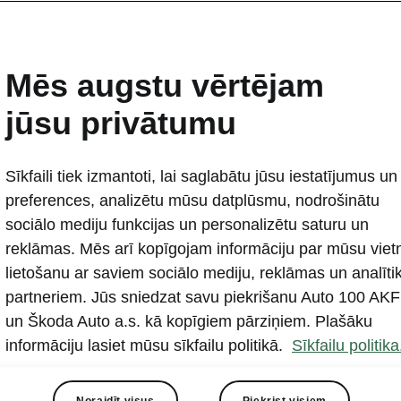
dei no 4
Mēs augstu vērtējam
jūsu privātumu
Piet
Sīkfaili tiek izmantoti, lai saglabātu jūsu iestatījumus un
preferences, analizētu mūsu datplūsmu, nodrošinātu
sociālo mediju funkcijas un personalizētu saturu un
reklāmas. Mēs arī kopīgojam informāciju par mūsu viet
lietošanu ar saviem sociālo mediju, reklāmas un analīti
partneriem. Jūs sniedzat savu piekrišanu Auto 100 AKF
un Škoda Auto a.s. kā kopīgiem pārziņiem. Plašāku
informāciju lasiet mūsu sīkfailu politikā.
Sīkfailu politika
Noraidīt visus
Piekrist visiem