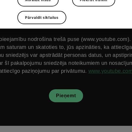
Pārvaldīt sīkfailus
 pieejamību nodrošina trešā puse (www.youtube.com). 
m saturam un skatoties to, jūs apzināties, ka attiecīga
u sniedzējs var apstrādāt personas datus, un apstiprin
ar šī pakalpojumu sniedzēja noteikumiem un nosacīju
attiecīgo paziņojumu par privātumu.
www.youtube.co
Pieņemt