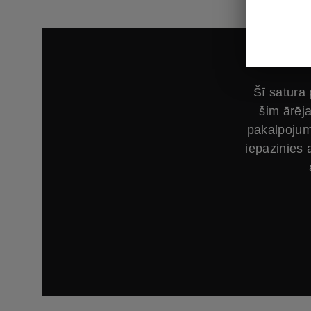
Šī satura
šim ārēja
pakalpojum
iepazinies 