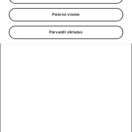
Piekrist visiem
Pārvaldīt sīkfailus
Superb
Combi Sportline
Konfigurators
Pieteikt testa braucienu
1
€
42 400
No
Cenu lapa