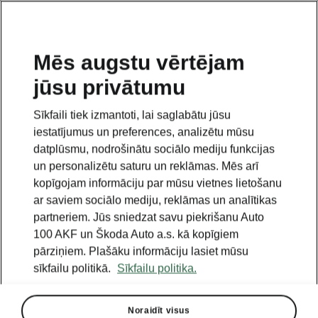
LV
Mēs augstu vērtējam
jūsu privātumu
Sīkfaili tiek izmantoti, lai saglabātu jūsu
iestatījumus un preferences, analizētu mūsu
datplūsmu, nodrošinātu sociālo mediju funkcijas
un personalizētu saturu un reklāmas. Mēs arī
kopīgojam informāciju par mūsu vietnes lietošanu
ar saviem sociālo mediju, reklāmas un analītikas
partneriem. Jūs sniedzat savu piekrišanu Auto
100 AKF un Škoda Auto a.s. kā kopīgiem
pārziņiem. Plašāku informāciju lasiet mūsu
sīkfailu politikā.
Sīkfailu politika.
Noraidīt visus