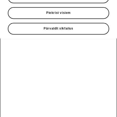
• Īpaši spīdīga, melna sānu logu apdare
Piekrist visiem
• Priekšējās durvju sliekšņu uzlikas
• SunSet stiklu tonējums
Pārvaldīt sīkfailus
• Unikālas tumšas, matētas, hromētas D
statnes
• Anodizēti jumta reliņi
Palīdzības līnija
+371 67 221 212
e-pasts