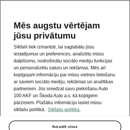
LV
Mēs augstu vērtējam
jūsu privātumu
This page is a supplementary page of the opening page.
Click the button to get back.
Sīkfaili tiek izmantoti, lai saglabātu jūsu
iestatījumus un preferences, analizētu mūsu
Get back to the opening page.
datplūsmu, nodrošinātu sociālo mediju funkcijas
un personalizētu saturu un reklāmas. Mēs arī
kopīgojam informāciju par mūsu vietnes lietošanu
ar saviem sociālo mediju, reklāmas un analītikas
partneriem. Jūs sniedzat savu piekrišanu Auto
100 AKF un Škoda Auto a.s. kā kopīgiem
pārziņiem. Plašāku informāciju lasiet mūsu
sīkfailu politikā.
Sīkfailu politika.
Chrome Optic pakotne
Noraidīt visus