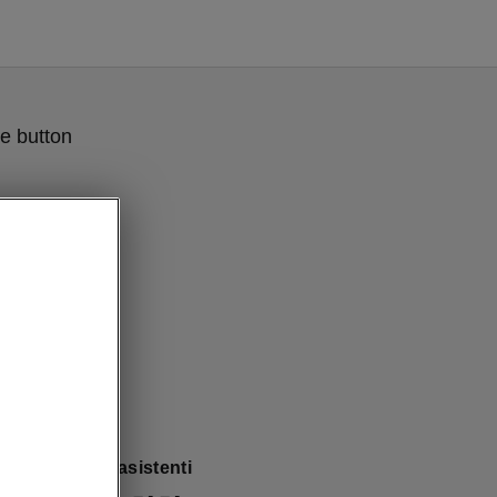
e button
rlo drošības asistenti