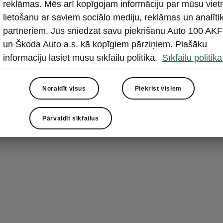
Front As
reklāmas. Mēs arī kopīgojam informāciju par mūsu viet
lietošanu ar saviem sociālo mediju, reklāmas un analīti
aizsardz
partneriem. Jūs sniedzat savu piekrišanu Auto 100 AKF
Front Assist ir
un Škoda Auto a.s. kā kopīgiem pārziņiem. Plašāku
sistēma
. Ja 
informāciju lasiet mūsu sīkfailu politikā.
Sīkfailu politika
tā pielieto br
ārkārtas apstā
Noraidīt visus
Piekrist visiem
cenšas šķērsot
Pārvaldīt sīkfailus