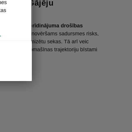
sist ar Gājēju
nes
kas
ību
sadursmes brīdinājuma drošības
tiek noteikta nenovēršams sadursmes risks,
.
emzes, lai minimizētu sekas. Tā arī veic
šanos, ja automašīnas trajektoriju bīstami
 gājējs.