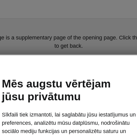
ge is a supplementary page of the opening page. Click th
to get back.
Get back to the opening page.
Mēs augstu vērtējam
jūsu privātumu
Sīkfaili tiek izmantoti, lai saglabātu jūsu iestatījumus un
preferences, analizētu mūsu datplūsmu, nodrošinātu
Scala Monte Ca
sociālo mediju funkcijas un personalizētu saturu un