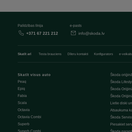
Palīdzības līnija
e-pasts
+371 67 221 212
info@skoda.lv
Skatīt arī
Testa brauciens
Dīleru kontakti
Konfigurators
e-veikals
Skatīt visus auto
Škoda oriģinā
Peaq
Škoda Lifesty
Epiq
Škoda Oriģinā
Fabia
Škoda Oriģinā
Scala
Lietie diski u
Octavia
Atsaukuma k
Octavia Combi
Škoda Servis
Superb
Piesakiet ser
Superb Combi
Škoda garant