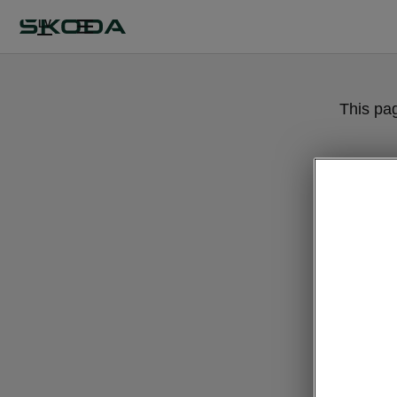
LV
This pa