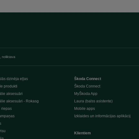
, noliktava
lās dzinēja eļļas
Škoda Connect
le produkti
Škoda Connect
lie aksesuāri
MyŠkoda App
lie aksesuāri - Rokasg
Laura (balss asistente)
n riepas
Mobile apps
ampaņas
Izklaides un informācijas aplikācij
s
visu
Klientiem
ija