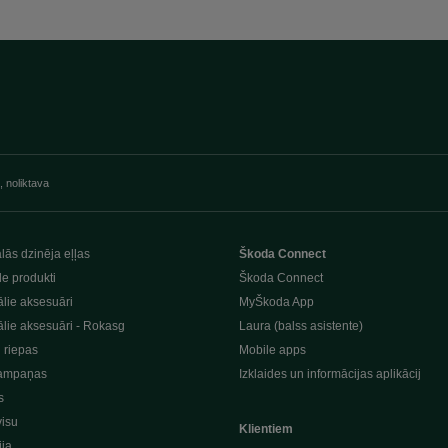
, noliktava
lās dzinēja eļļas
Škoda Connect
le produkti
Škoda Connect
lie aksesuāri
MyŠkoda App
lie aksesuāri - Rokasg
Laura (balss asistente)
n riepas
Mobile apps
ampaņas
Izklaides un informācijas aplikācij
s
visu
Klientiem
ija