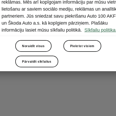
Front As
reklāmas. Mēs arī kopīgojam informāciju par mūsu viet
lietošanu ar saviem sociālo mediju, reklāmas un analīti
aizsard
partneriem. Jūs sniedzat savu piekrišanu Auto 100 AKF
Front Assist ir
un Škoda Auto a.s. kā kopīgiem pārziņiem. Plašāku
sistēma
. Ja 
informāciju lasiet mūsu sīkfailu politikā.
Sīkfailu politika
tā pielieto br
ārkārtas apstā
Noraidīt visus
Piekrist visiem
cenšas šķērsot
Pārvaldīt sīkfailus