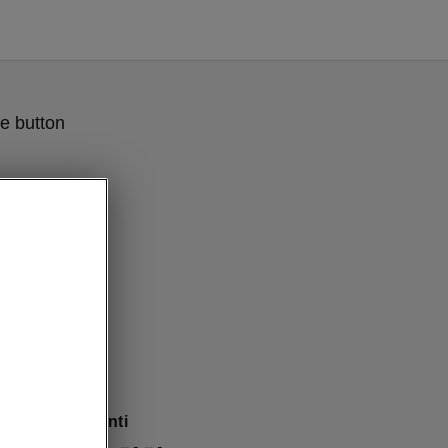
e button
ošības asistenti