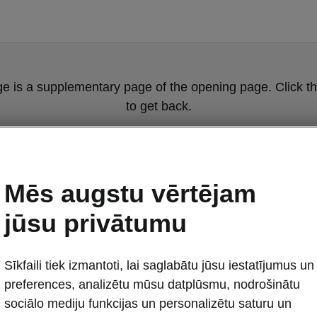
ge is a supplementary page of the opening page. Click th
to get back.
Get back to the opening page.
Mēs augstu vērtējam
jūsu privātumu
Sīkfaili tiek izmantoti, lai saglabātu jūsu iestatījumus un
preferences, analizētu mūsu datplūsmu, nodrošinātu
Škoda Scala dr
sociālo mediju funkcijas un personalizētu saturu un