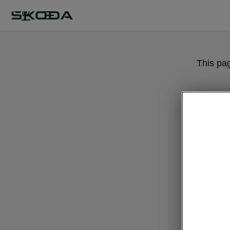
LV
This pa