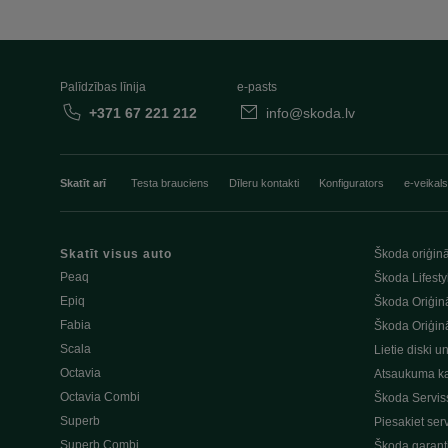
Palīdzības līnija
e-pasts
+371 67 221 212
info@skoda.lv
Skatīt arī
Testa brauciens
Dīleru kontakti
Konfigurators
e-veikals
Skatīt visus auto
Škoda oriģinā
Peaq
Škoda Lifesty
Epiq
Škoda Oriģinā
Fabia
Škoda Oriģinā
Scala
Lietie diski u
Octavia
Atsaukuma k
Octavia Combi
Škoda Servis
Superb
Piesakiet ser
Superb Combi
Škoda garant