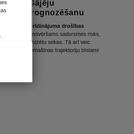
sist ar Gājēju
nes
kas
zību ar prognozēšanu
sadursmes brīdinājuma drošības
tiek noteikta nenovēršams sadursmes risks,
.
emzes, lai minimizētu sekas. Tā arī veic
šanos, ja automašīnas trajektoriju bīstami
 gājējs.