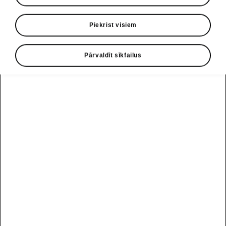
Piekrist visiem
Pārvaldīt sīkfailus
Fabia Monte Carlo: Dvēselē sportiste
JAUNA PERSPEKTĪVA
Sēžot pie Fabia Monte Carlo stūres, jūs
uztversiet braukšanas prieka jēdzienu
pavisam jaunā gaismā
. Satveriet trīs spieķu
daudzfunkcionālo sporta stūri, kas izrotāta ar