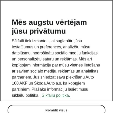
LV
Mēs augstu vērtējam
jūsu privātumu
This page is a supplementary page of the opening page.
Click the button to get back.
Sīkfaili tiek izmantoti, lai saglabātu jūsu
iestatījumus un preferences, analizētu mūsu
Get back to the opening page.
datplūsmu, nodrošinātu sociālo mediju funkcijas
un personalizētu saturu un reklāmas. Mēs arī
kopīgojam informāciju par mūsu vietnes lietošanu
ar saviem sociālo mediju, reklāmas un analītikas
partneriem. Jūs sniedzat savu piekrišanu Auto
100 AKF un Škoda Auto a.s. kā kopīgiem
pārziņiem. Plašāku informāciju lasiet mūsu
sīkfailu politikā.
Sīkfailu politika.
Noraidīt visus