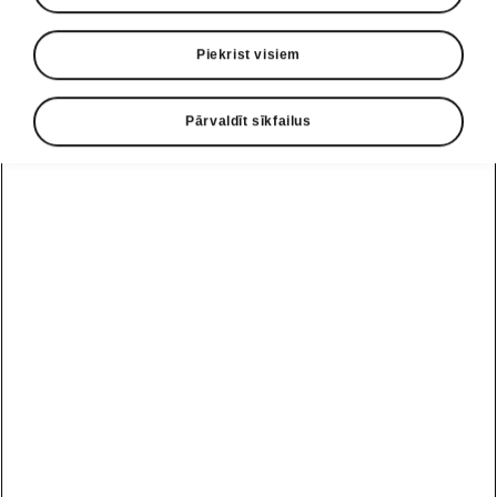
Piekrist visiem
Pārvaldīt sīkfailus
Škoda Enyaq Coupé interjers
Telpa atmiņā paliekošai
pieredzei
Enyaq Coupé interjers pārsteidz ar askētisku,
pārlaicīgu dizainu, izcilu ergonomiku un