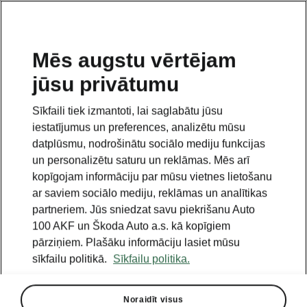
LV
Mēs augstu vērtējam
jūsu privātumu
This page is a supplementary page of the opening page.
Click the button to get back.
Sīkfaili tiek izmantoti, lai saglabātu jūsu
iestatījumus un preferences, analizētu mūsu
Get back to the opening page.
datplūsmu, nodrošinātu sociālo mediju funkcijas
un personalizētu saturu un reklāmas. Mēs arī
kopīgojam informāciju par mūsu vietnes lietošanu
ar saviem sociālo mediju, reklāmas un analītikas
partneriem. Jūs sniedzat savu piekrišanu Auto
100 AKF un Škoda Auto a.s. kā kopīgiem
pārziņiem. Plašāku informāciju lasiet mūsu
sīkfailu politikā.
Sīkfailu politika.
Noraidīt visus