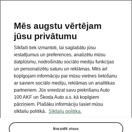
LV
Mēs augstu vērtējam
jūsu privātumu
This page is a supplementary page of the opening page.
Click the button to get back.
Sīkfaili tiek izmantoti, lai saglabātu jūsu
iestatījumus un preferences, analizētu mūsu
Get back to the opening page.
datplūsmu, nodrošinātu sociālo mediju funkcijas
un personalizētu saturu un reklāmas. Mēs arī
kopīgojam informāciju par mūsu vietnes lietošanu
ar saviem sociālo mediju, reklāmas un analītikas
partneriem. Jūs sniedzat savu piekrišanu Auto
100 AKF un Škoda Auto a.s. kā kopīgiem
pārziņiem. Plašāku informāciju lasiet mūsu
sīkfailu politikā.
Sīkfailu politika.
Noraidīt visus