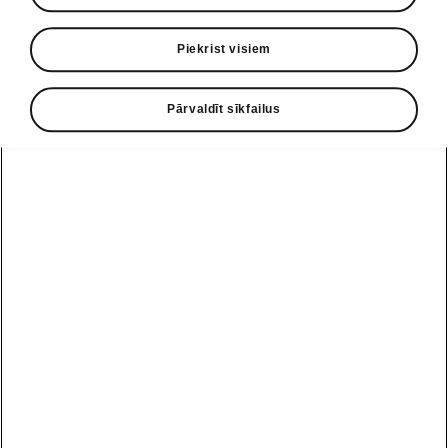
• Tīklu sistēma
Piekrist visiem
• Maināma augstuma bagāžas nodalījuma
grīda
Pārvaldīt sīkfailus
• Papildu kravas nostiprināšanas elements
• Glabāšanas nodalījums aizmugurē
sēdošajiem
• Divpusējs bagāžas nodalījuma paklājs
Palīdzības līnija
+371 67 221 212