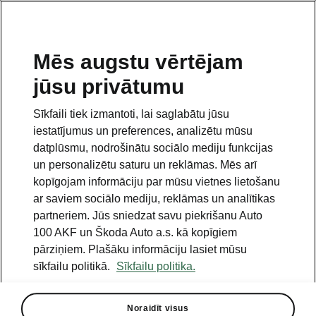
LV
Mēs augstu vērtējam
jūsu privātumu
This page is a supplementary page of the opening page.
Click the button to get back.
Sīkfaili tiek izmantoti, lai saglabātu jūsu
iestatījumus un preferences, analizētu mūsu
Get back to the opening page.
datplūsmu, nodrošinātu sociālo mediju funkcijas
un personalizētu saturu un reklāmas. Mēs arī
kopīgojam informāciju par mūsu vietnes lietošanu
ar saviem sociālo mediju, reklāmas un analītikas
partneriem. Jūs sniedzat savu piekrišanu Auto
100 AKF un Škoda Auto a.s. kā kopīgiem
pārziņiem. Plašāku informāciju lasiet mūsu
sīkfailu politikā.
Sīkfailu politika.
Transport
Noraidīt visus