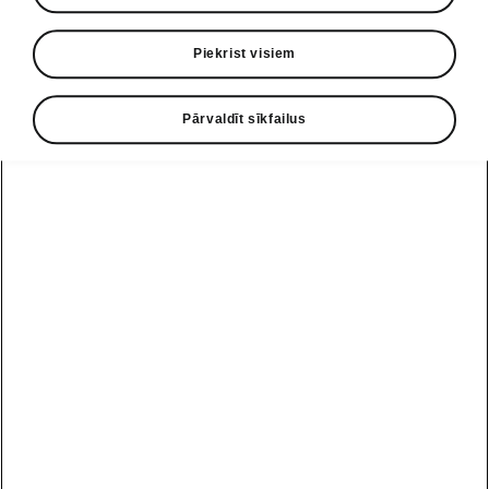
1987. gadā tika uzsākta ilgi gaidītā jaunā
Piekrist visiem
modeļa Škoda Favorit ražošana. 1991. gada
martā uzņēmums uzsāka sadarbību ar
Pārvaldīt sīkfailus
Volkswagen. Uzņēmums arī tika pie jauna
nosaukuma – autobūves akciju sabiedrība
Škoda.
1987.