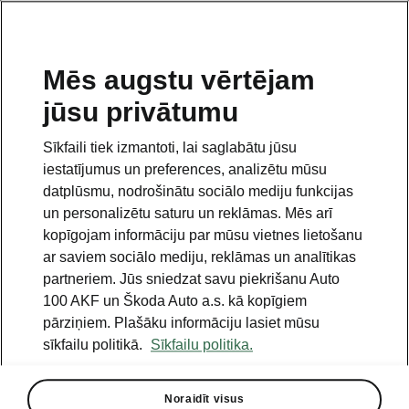
LV
Mēs augstu vērtējam
jūsu privātumu
Šis puslapis yra papildomas pradinio puslapio polapis.
Norėdami grįžti atgal, spustelėkite mygtuką.
Sīkfaili tiek izmantoti, lai saglabātu jūsu
iestatījumus un preferences, analizētu mūsu
Grįžti į pradinį puslapį
datplūsmu, nodrošinātu sociālo mediju funkcijas
un personalizētu saturu un reklāmas. Mēs arī
kopīgojam informāciju par mūsu vietnes lietošanu
ar saviem sociālo mediju, reklāmas un analītikas
partneriem. Jūs sniedzat savu piekrišanu Auto
100 AKF un Škoda Auto a.s. kā kopīgiem
pārziņiem. Plašāku informāciju lasiet mūsu
sīkfailu politikā.
Sīkfailu politika.
Uzņēmuma vēsture
Noraidīt visus
1986. - 1995.