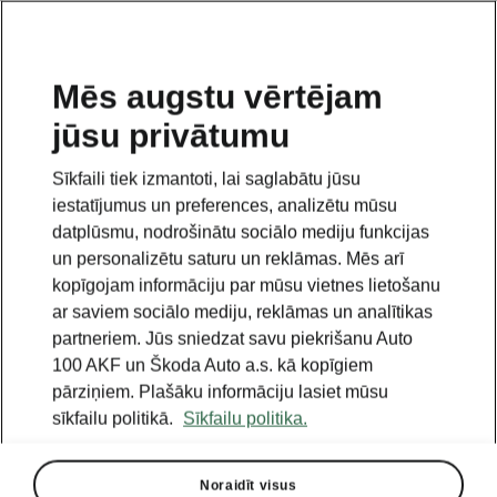
LV
Mēs augstu vērtējam
jūsu privātumu
Sīkfaili tiek izmantoti, lai saglabātu jūsu
iestatījumus un preferences, analizētu mūsu
datplūsmu, nodrošinātu sociālo mediju funkcijas
un personalizētu saturu un reklāmas. Mēs arī
kopīgojam informāciju par mūsu vietnes lietošanu
ar saviem sociālo mediju, reklāmas un analītikas
partneriem. Jūs sniedzat savu piekrišanu Auto
100 AKF un Škoda Auto a.s. kā kopīgiem
pārziņiem. Plašāku informāciju lasiet mūsu
sīkfailu politikā.
Sīkfailu politika.
Noraidīt visus