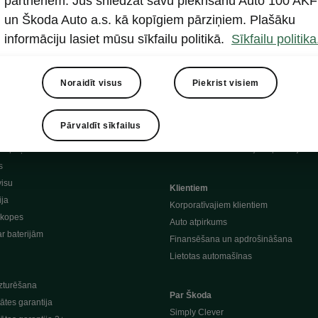
partneriem. Jūs sniedzat savu piekrišanu Auto 100 AKF
, noliktava
un Škoda Auto a.s. kā kopīgiem pārziņiem. Plašāku
informāciju lasiet mūsu sīkfailu politikā.
Sīkfailu politika
lās dzinēja eļļas
Škoda Connect
le produkti
Škoda Connect
Noraidīt visus
Piekrist visiem
lie aksesuāri
MyŠkoda App
lie aksesuāri - Rokasg
Laura (balss asistente)
Pārvaldīt sīkfailus
n riepas
Mobile apps
ampaņas
Izklaides un informācijas aplikācij
s
visu
Klientiem
ija
Korporatīvajiem klientiem
pkopes
Auto atpirkums
ar baterijām
Finansēšana un apdrošināšana
Lietotas automašīnas
zturēšana
Par Škoda
ātes garantija
Simply Clever