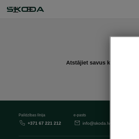
LV
J
Atstājiet savus kontaktus
Palīdzības līnija
e-pasts
+371 67 221 212
info@skoda.lv