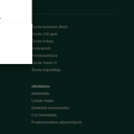
.
Škoda business (fleet)
Škoda 130 gadi
Škoda hokejs
Motorsports
Riteņbraukšana
Škoda Vision O
Škoda Importētājs
eMobilitāte
eMobilitāte
Uzlāde mājās
Elektriskā sniedzamība
Co2 Neitralitāte
Programmatūras atjauninājumi