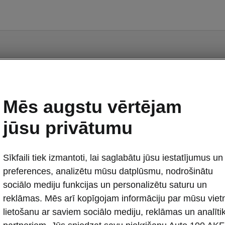
AUNAIS ŠKODA KAR
 un mēs sazināsimies ar Jums, lai sniegtu informā
Mēs augstu vērtējam
jūsu privātumu
Sīkfaili tiek izmantoti, lai saglabātu jūsu iestatījumus un
preferences, analizētu mūsu datplūsmu, nodrošinātu
sociālo mediju funkcijas un personalizētu saturu un
reklāmas. Mēs arī kopīgojam informāciju par mūsu viet
lietošanu ar saviem sociālo mediju, reklāmas un analīti