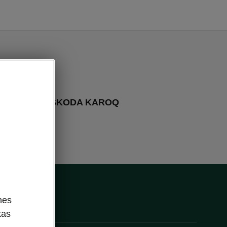
OQ
ciju par JAUNO ŠKODA KAROQ
nes
kas