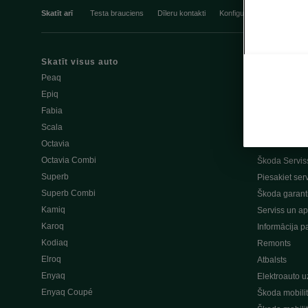
Skatīt arī
Testa brauciens
Dīleru kontakti
Konfigurators
e-veikals
Skatīt visus auto
Škoda oriģinā
Peaq
Škoda Lifesty
Epiq
Škoda Oriģinā
Fabia
Škoda Oriģinā
Scala
Lietie diski u
Octavia
Atsaukuma k
Octavia Combi
Škoda Servis
Superb
Piesakiet ser
Superb Combi
Škoda garant
Kamiq
Serviss un a
Karoq
Informācija p
Kodiaq
Remonts
Elroq
Atbalsts
Enyaq
Elektroauto u
Enyaq Coupé
Škoda mobilit