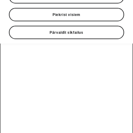
Piekrist visiem
Pārvaldīt sīkfailus
Škoda Superb viedās tehnoloģijas
KESSY
Jums
vairs nav jātur rokā atslēga
, lai atslēgtu
un aizslēgtu automašīnu. KESSY (bezatslēgas
atslēgšanas, iedarbināšanas un aizslēgšanas
sistēmas) vadības bloks atpazīst atslēgu, un