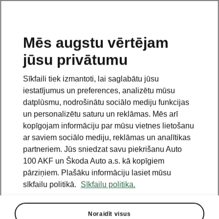
LV
Mēs augstu vērtējam
jūsu privātumu
This page is a supplementary page of the opening page.
Click the button to get back.
Sīkfaili tiek izmantoti, lai saglabātu jūsu
iestatījumus un preferences, analizētu mūsu
Get back to the opening page.
datplūsmu, nodrošinātu sociālo mediju funkcijas
un personalizētu saturu un reklāmas. Mēs arī
kopīgojam informāciju par mūsu vietnes lietošanu
ar saviem sociālo mediju, reklāmas un analītikas
partneriem. Jūs sniedzat savu piekrišanu Auto
100 AKF un Škoda Auto a.s. kā kopīgiem
pārziņiem. Plašāku informāciju lasiet mūsu
sīkfailu politikā.
Sīkfailu politika.
Noraidīt visus