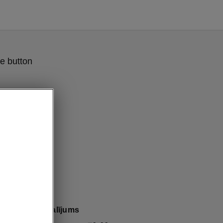
e button
bagāžas nodalījums