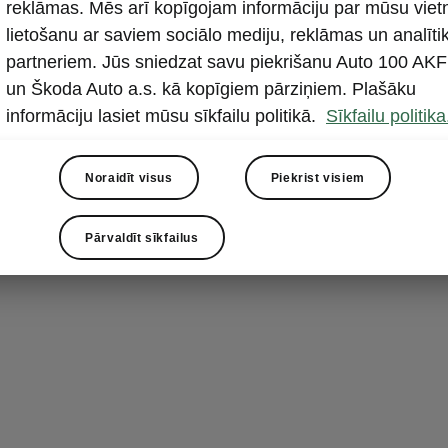
Bagāžas 
reklāmas. Mēs arī kopīgojam informāciju par mūsu viet
lietošanu ar saviem sociālo mediju, reklāmas un analīti
Pateicoties at
partneriem. Jūs sniedzat savu piekrišanu Auto 100 AKF
iekārtojumam a
un Škoda Auto a.s. kā kopīgiem pārziņiem. Plašāku
jāizvēlas sta
informāciju lasiet mūsu sīkfailu politikā.
Sīkfailu politika
nodalījuma tīk
priekšmetu p
Noraidīt visus
Piekrist visiem
Pārvaldīt sīkfailus