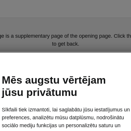
ge is a supplementary page of the opening page. Click th
to get back.
Get back to the opening page.
Mēs augstu vērtējam
jūsu privātumu
Sīkfaili tiek izmantoti, lai saglabātu jūsu iestatījumus un
preferences, analizētu mūsu datplūsmu, nodrošinātu
Škoda Superb 
sociālo mediju funkcijas un personalizētu saturu un