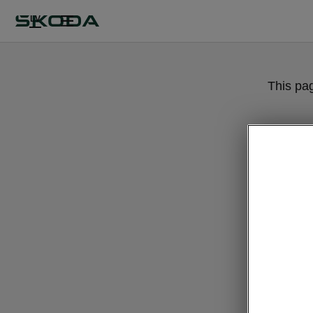
LV
This pa