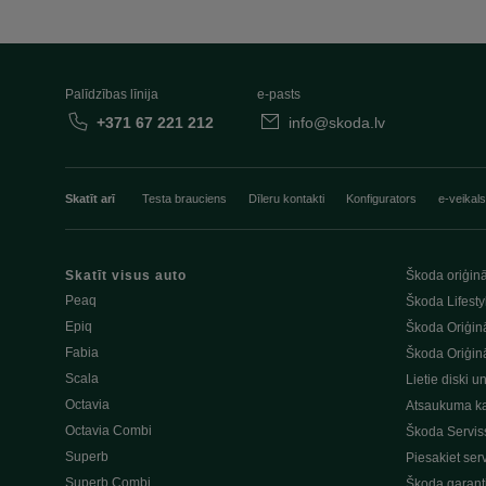
Palīdzības līnija
e-pasts
+371 67 221 212
info@skoda.lv
Skatīt arī
Testa brauciens
Dīleru kontakti
Konfigurators
e-veikals
Skatīt visus auto
Škoda oriģinā
Peaq
Škoda Lifesty
Epiq
Škoda Oriģinā
Fabia
Škoda Oriģinā
Scala
Lietie diski u
Octavia
Atsaukuma k
Octavia Combi
Škoda Servis
Superb
Piesakiet ser
Superb Combi
Škoda garant