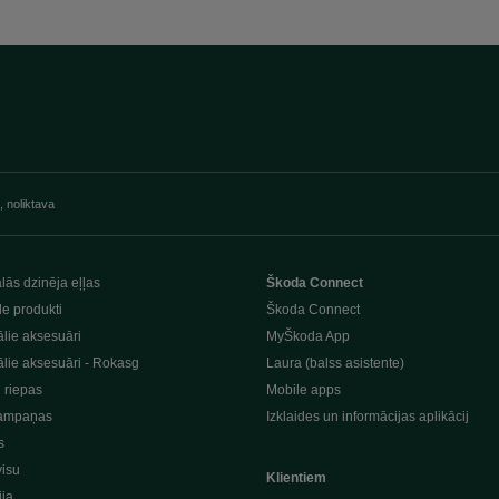
, noliktava
lās dzinēja eļļas
Škoda Connect
le produkti
Škoda Connect
lie aksesuāri
MyŠkoda App
lie aksesuāri - Rokasg
Laura (balss asistente)
n riepas
Mobile apps
ampaņas
Izklaides un informācijas aplikācij
s
visu
Klientiem
ija