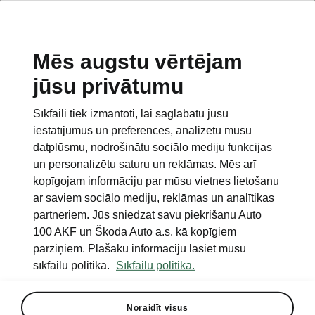
LV
Mēs augstu vērtējam
jūsu privātumu
This page is a supplementary page of the opening page.
Click the button to get back.
Sīkfaili tiek izmantoti, lai saglabātu jūsu
iestatījumus un preferences, analizētu mūsu
Get back to the opening page.
datplūsmu, nodrošinātu sociālo mediju funkcijas
un personalizētu saturu un reklāmas. Mēs arī
kopīgojam informāciju par mūsu vietnes lietošanu
ar saviem sociālo mediju, reklāmas un analītikas
partneriem. Jūs sniedzat savu piekrišanu Auto
100 AKF un Škoda Auto a.s. kā kopīgiem
pārziņiem. Plašāku informāciju lasiet mūsu
sīkfailu politikā.
Sīkfailu politika.
Drive Plus
Noraidīt visus