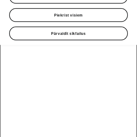
• Dinamiskā šasijas kontrole Plus (DCC
Plus)
Piekrist visiem
• Progresīvā stūrēšana
Pārvaldīt sīkfailus
• Braukšanas režīma izvēle
Palīdzības līnija
+371 67 221 212
e-pasts
info@skoda.lv