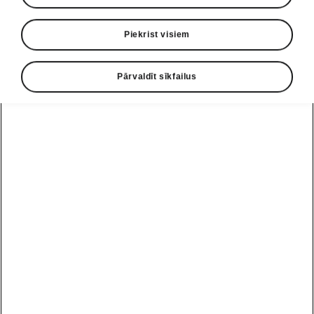
Piekrist visiem
Pārvaldīt sīkfailus
Pieslēdzama hibrīda tehnoloģijas
Gatavs ikvienai situācijai
Standartaprīkojumā pieejamā
Braukšanas
režīmu izvēle
piedāvā divus papildu režīmus,
kas ļauj pilnībā atklāt visas iV iespējas.
Nospiežot pogu
E-mode
, automašīnas vilcei