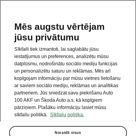
LV
Mēs augstu vērtējam
jūsu privātumu
This page is a supplementary page of the opening page.
Click the button to get back.
Sīkfaili tiek izmantoti, lai saglabātu jūsu
iestatījumus un preferences, analizētu mūsu
Get back to the opening page.
datplūsmu, nodrošinātu sociālo mediju funkcijas
un personalizētu saturu un reklāmas. Mēs arī
kopīgojam informāciju par mūsu vietnes lietošanu
ar saviem sociālo mediju, reklāmas un analītikas
partneriem. Jūs sniedzat savu piekrišanu Auto
100 AKF un Škoda Auto a.s. kā kopīgiem
pārziņiem. Plašāku informāciju lasiet mūsu
sīkfailu politikā.
Sīkfailu politika.
Noraidīt visus