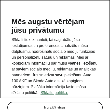
LV
Mēs augstu vērtējam
jūsu privātumu
This page is a supplementary page of the opening page.
Click the button to get back.
Sīkfaili tiek izmantoti, lai saglabātu jūsu
iestatījumus un preferences, analizētu mūsu
Get back to the opening page.
datplūsmu, nodrošinātu sociālo mediju funkcijas
un personalizētu saturu un reklāmas. Mēs arī
kopīgojam informāciju par mūsu vietnes lietošanu
ar saviem sociālo mediju, reklāmas un analītikas
partneriem. Jūs sniedzat savu piekrišanu Auto
100 AKF un Škoda Auto a.s. kā kopīgiem
pārziņiem. Plašāku informāciju lasiet mūsu
sīkfailu politikā.
Sīkfailu politika.
Simply Clever
Noraidīt visus