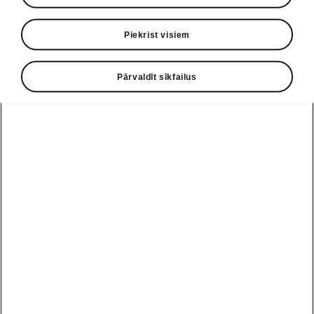
• Bagāžas nodalījuma tīkli
Piekrist visiem
• Kravas nostiprināšanas elementi
• Glabāšanas nodalījums zem pasažiera
Pārvaldīt sīkfailus
sēdekļa
Palīdzības līnija
+371 67 221 212
e-pasts
info@skoda.lv