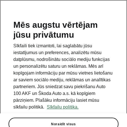
LV
Mēs augstu vērtējam
jūsu privātumu
This page is a supplementary page of the opening page.
Click the button to get back.
Sīkfaili tiek izmantoti, lai saglabātu jūsu
iestatījumus un preferences, analizētu mūsu
Get back to the opening page.
datplūsmu, nodrošinātu sociālo mediju funkcijas
un personalizētu saturu un reklāmas. Mēs arī
kopīgojam informāciju par mūsu vietnes lietošanu
ar saviem sociālo mediju, reklāmas un analītikas
partneriem. Jūs sniedzat savu piekrišanu Auto
100 AKF un Škoda Auto a.s. kā kopīgiem
pārziņiem. Plašāku informāciju lasiet mūsu
sīkfailu politikā.
Sīkfailu politika.
Noraidīt visus