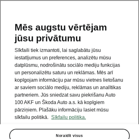
LV
Mēs augstu vērtējam
jūsu privātumu
This page is a supplementary page of the opening page.
Click the button to get back.
Sīkfaili tiek izmantoti, lai saglabātu jūsu
iestatījumus un preferences, analizētu mūsu
Get back to the opening page.
datplūsmu, nodrošinātu sociālo mediju funkcijas
un personalizētu saturu un reklāmas. Mēs arī
kopīgojam informāciju par mūsu vietnes lietošanu
ar saviem sociālo mediju, reklāmas un analītikas
partneriem. Jūs sniedzat savu piekrišanu Auto
100 AKF un Škoda Auto a.s. kā kopīgiem
pārziņiem. Plašāku informāciju lasiet mūsu
sīkfailu politikā.
Sīkfailu politika.
Noraidīt visus