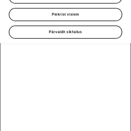
Piekrist visiem
Pārvaldīt sīkfailus
Škoda Epiq drošības asistenti
Front Assist ar sadursmes
novēršanas palīgsistēmu
Front Assist brīdina par sadursmi un
neizbēgamā situācijā iedarbina bremzes
, lai