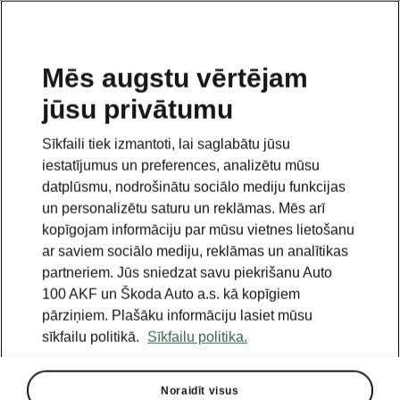
LV
Mēs augstu vērtējam
jūsu privātumu
This page is a supplementary page of the opening page.
Click the button to get back.
Sīkfaili tiek izmantoti, lai saglabātu jūsu
iestatījumus un preferences, analizētu mūsu
Get back to the opening page.
datplūsmu, nodrošinātu sociālo mediju funkcijas
un personalizētu saturu un reklāmas. Mēs arī
kopīgojam informāciju par mūsu vietnes lietošanu
ar saviem sociālo mediju, reklāmas un analītikas
partneriem. Jūs sniedzat savu piekrišanu Auto
100 AKF un Škoda Auto a.s. kā kopīgiem
pārziņiem. Plašāku informāciju lasiet mūsu
sīkfailu politikā.
Sīkfailu politika.
Noraidīt visus